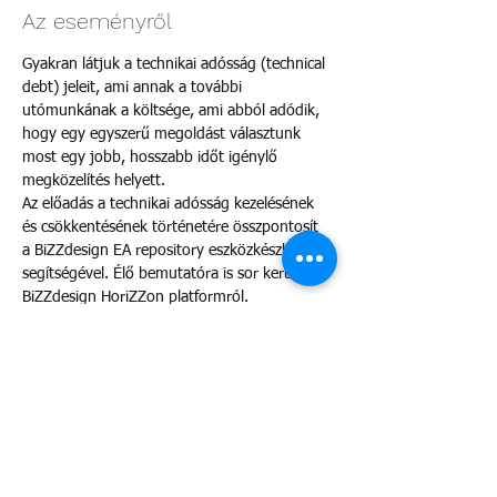
Az eseményről
Gyakran látjuk a technikai adósság (technical 
debt) jeleit, ami annak a további 
utómunkának a költsége, ami abból adódik, 
hogy egy egyszerű megoldást választunk 
most egy jobb, hosszabb időt igénylő 
megközelítés helyett.
Az előadás a technikai adósság kezelésének 
és csökkentésének történetére összpontosít 
a BiZZdesign EA repository eszközkészlet 
segítségével. Élő bemutatóra is sor kerül a 
BiZZdesign HoriZZon platformról.
A rendezvény nyelve angol.
Előadók:
Peter Filip, vezető architekt, Tatra banka (a 
Raiffeisen Bank International Group tagja)
Mario Patoprsty, Enterprise Architect, Tatra 
banka (a Raiffeisen Bank International Group 
tagja)
Több mutatása