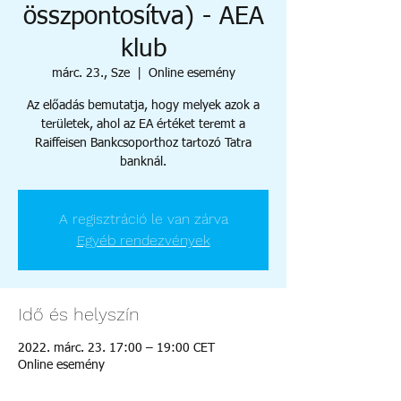
összpontosítva) - AEA
klub
márc. 23., Sze
  |  
Online esemény
Az előadás bemutatja, hogy melyek azok a
területek, ahol az EA értéket teremt a
Raiffeisen Bankcsoporthoz tartozó Tatra
banknál.
A regisztráció le van zárva
Egyéb rendezvények
Idő és helyszín
2022. márc. 23. 17:00 – 19:00 CET
Online esemény