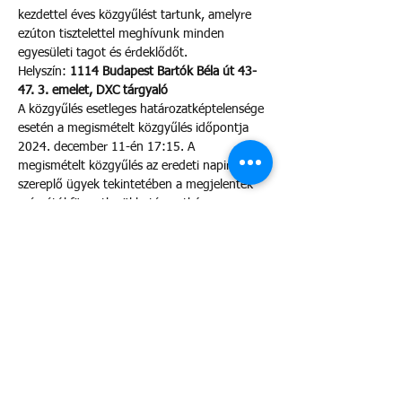
kezdettel éves közgyűlést tartunk, amelyre 
ezúton tisztelettel meghívunk minden 
egyesületi tagot és érdeklődőt.
Helyszín: 
1114 Budapest Bartók Béla út 43-
47. 3. emelet, DXC tárgyaló
A közgyűlés esetleges határozatképtelensége 
esetén a megismételt közgyűlés időpontja 
2024. december 11-én 17:15. A 
megismételt közgyűlés az eredeti napirenden 
szereplő ügyek tekintetében a megjelentek 
számától függetlenül határozatképes.
 Napirend:
A 2024. évi beszámoló elfogadása
Több mutatása
Esemény megosztása