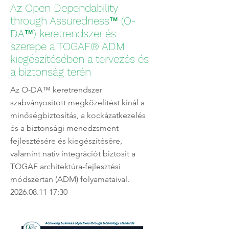
Az Open Dependability
through Assuredness™ (O-
DA™) keretrendszer és
szerepe a TOGAF® ADM
kiegészítésében a tervezés és
a biztonság terén
Az O-DA™ keretrendszer
szabványosított megközelítést kínál a
minőségbiztosítás, a kockázatkezelés
és a biztonsági menedzsment
fejlesztésére és kiegészítésére,
valamint natív integrációt biztosít a
TOGAF architektúra-fejlesztési
módszertan (ADM) folyamataival.
2026.08.11 17
:30