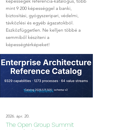
képességek referencia-katalógus, több
mint 9 200 képességgel a banki,
biztosítási, gyógyszeripari, védelmi,
távközlési és egyéb ágazatokból.
Eszközfüggetlen. Ne kelljen többé a
semmiből készíteni a
képességtérképeket!
Tovább részletek
2026. ápr. 20.
The Open Group Summit