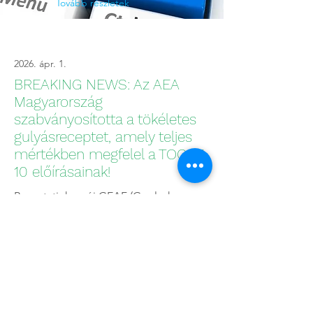
Tovább részletek
2026. ápr. 1.
BREAKING NEWS: Az AEA
Magyarország
szabványosította a tökéletes
gulyásreceptet, amely teljes
mértékben megfelel a TOGAF
10 előírásainak!
Bemutatjuk az új GEAF (Goulash
Enterprise Architecture Framework)
keretrendszert.