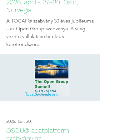
2026. április 27–30. Oslo,
Norvégia
A TOGAF® szabvány 30 éves jubileuma
– az Open Group szabványa. A világ
vezető vállalati architektúra-
keretrendszere
Tovább részletek
2026. ápr. 20.
OSDU® adatplatform
szabvány az