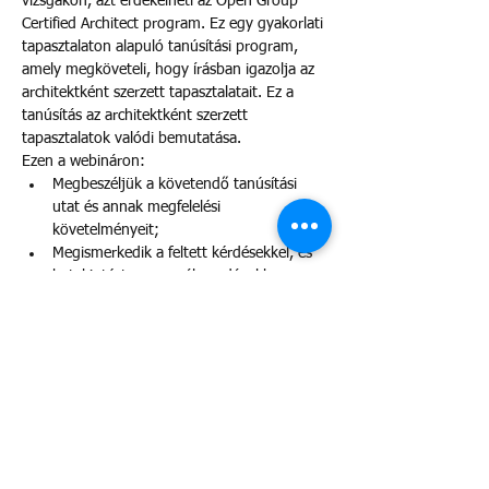
vizsgákon, azt érdekelheti az Open Group 
Certified Architect program. Ez egy gyakorlati 
tapasztalaton alapuló tanúsítási program, 
amely megköveteli, hogy írásban igazolja az 
architektként szerzett tapasztalatait. Ez a 
tanúsítás az architektként szerzett 
tapasztalatok valódi bemutatása.
Ezen a webináron:
Megbeszéljük a követendő tanúsítási 
utat és annak megfelelési 
követelményeit;
Megismerkedik a feltett kérdésekkel, és 
betekintést nyer a válaszadásukba. 
Kitérünk az összes szükséges badge-re;
Megismerkedik a különböző kitöltendő 
jelentkezési lapokkal;
Betekintést nyerhet abba, hogy a 
kérdések hogyan kapcsolódnak a TOGAF 
ADM-hez;
Több mutatása