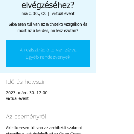
elvégzéséhez?
márc. 30., Cs
  |  
virtual event
Sikeresen túl van az architekti vizsgákon és
most az a kérdés, mi lesz ezután?
A regisztráció le van zárva
Egyéb rendezvények
Idő és helyszín
2023. márc. 30. 17:00
virtual event
Az eseményről
Aki sikeresen túl van az architekti szakmai 