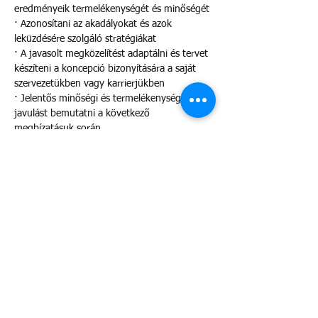
eredményeik termelékenységét és minőségét
· Azonosítani az akadályokat és azok 
leküzdésére szolgáló stratégiákat
· A javasolt megközelítést adaptálni és tervet 
készíteni a koncepció bizonyítására a saját 
szervezetükben vagy karrierjükben
· Jelentős minőségi és termelékenységi 
javulást bemutatni a következő 
megbízatásuk során.
Jelentkezés:
https://globalaea.webex.com/webappng/sites
/globalaea/meeting/info/676bb9a186cc4e61
9f6e773a97929368
Több mutatása
Esemény megosztása