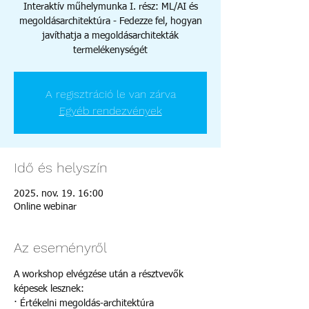
Interaktív műhelymunka I. rész: ML/AI és
megoldásarchitektúra - Fedezze fel, hogyan
javíthatja a megoldásarchitekták
termelékenységét
A regisztráció le van zárva
Egyéb rendezvények
Idő és helyszín
2025. nov. 19. 16:00
Online webinar
Az eseményről
A workshop elvégzése után a résztvevők 
képesek lesznek:
· Értékelni megoldás-architektúra 