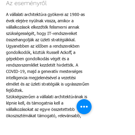
Az eseményről
A vállalati architektúra gyökerei az 1980-as 
évek elejére nyúlnak vissza, amikor a 
vállalkozások elkezdték felismerni annak 
szükségességét, hogy IT-rendszereiket 
összehangolják az üzleti stratégiákkal. 
Ugyanebben az időben a rendszerekben 
gondolkodók, köztük Russell Ackoff, a 
gépekben gondolkodás végét és a 
rendszerszemlélet kezdetét hirdették. A 
COVID-19, majd a generatív mesterséges 
intelligencia megjelenésével a vezetési 
elmélet és az üzleti stratégiák is ugrásszerűen 
fejlődtek.
Szükségszerűen a vállalati architektúrának is 
lépnie kell, és támogatnia kell a 
vállalkozásokat az egyre összetettebb 
ökoszisztémákat támogató, relevánsabb, 
összetettebb architektúrával.
Előadó : Myles Suer. Ő a 
#CIOChat