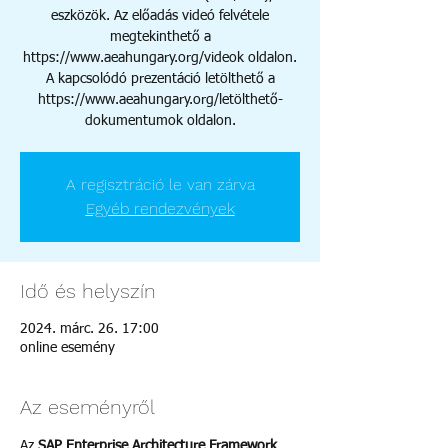
eszközök. Az előadás videó felvétele
megtekinthető a
https://www.aeahungary.org/videok oldalon.
A kapcsolódó prezentáció letölthető a
https://www.aeahungary.org/letölthető-
dokumentumok oldalon.
A regisztráció le van zárva
Egyéb rendezvények
Idő és helyszín
2024. márc. 26. 17:00
online esemény
Az eseményről
Az 
SAP Enterprise Architecture Framework