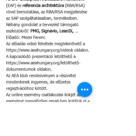
(EAF) és 
referencia architektúra
 (RBA/RSA) 
rövid bemutatása, az RBA/RSA megjelenése 
az SAP szolgáltatásaiban, termékeiben. 
Néhány gondolat a tervezést támogató 
eszközökről: 
PMG, Signavio, LeanIX, 
…
Előadó: Mezei Ferenc
Az előadás videó felvétele megtekinthető a 
https://www.aeahungary.org/videok oldalon. 
A kapcsolódó prezentáció letölthető a 
https://www.aeahungary.org/letölthető-
dokumentumok oldalon.
Az AEA klub rendezvényen a részvétel 
mindenkinek ingyenes, de előzetes 
regisztrációhoz kötött.
Az online esemény csatlakozási linkjét az 
eseményt megelőzően email-ben küldjük el a 
regisztráltaknak.
Szeretnénk tájékoztatni, hogy az eseményen 
videó- és hangfelvételt tervezünk készíteni az 
érdeklődők számára. Kérjük, vegye 
figyelembe, hogy a részvétellel Ön hozzájárul 