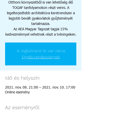
Otthoni környezetből is van lehetőség élő
TOGAF tanfolyamokon részt venni. A
legelterjedtebb architektúra keretrendszer a
legjobb bevált gyakorlatok gyűjteményét
tartalmazza.
Az AEA Magyar Tagozat tagjai 15%
A regisztráció le van zárva
Egyéb rendezvények
Idő és helyszín
2021. nov. 08. 21:00 – 2021. nov. 10. 17:00
Online esemény
Az eseményről