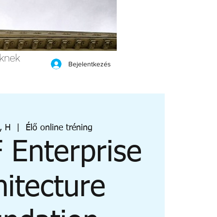
eknek
Bejelentkezés
, H
  |  
Élő online tréning
Enterprise
hitecture