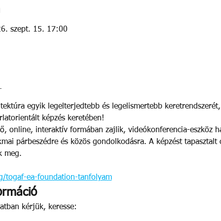
n
6. szept. 15. 17:00
l
hitektúra egyik legelterjedtebb és legelismertebb keretrendszer
rlatorientált képzés keretében!
lő, online, interaktív formában zajlik, videókonferencia-eszköz h
akmai párbeszédre és közös gondolkodásra. A képzést tapasztalt
k meg.
/togaf-ea-foundation-tanfolyam
ormáció
atban kérjük, keresse: