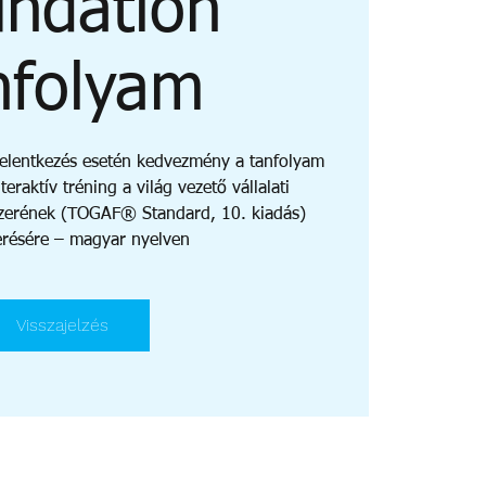
ndation
nfolyam
jelentkezés esetén kedvezmény a tanfolyam
teraktív tréning a világ vezető vállalati
szerének (TOGAF® Standard, 10. kiadás)
résére – magyar nyelven
Visszajelzés