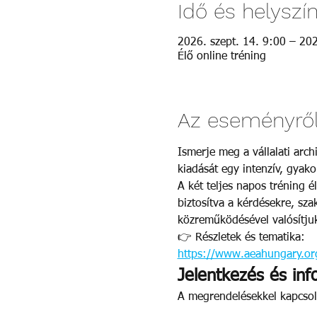
Idő és helyszí
2026. szept. 14. 9:00 – 202
Élő online tréning
Az eseményrő
Ismerje meg a vállalati arc
kiadását egy intenzív, gyako
A két teljes napos tréning é
biztosítva a kérdésekre, sz
közreműködésével valósítju
👉 Részletek és tematika: 
https://www.aeahungary.org
Jelentkezés és inf
A megrendelésekkel kapcsol