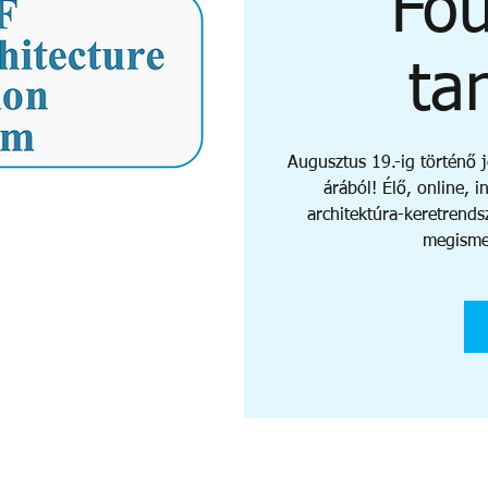
Fou
ta
Augusztus 19.-ig történő 
árából! Élő, online, in
architektúra-keretrend
megisme