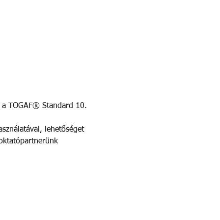
ét, a TOGAF® Standard 10. 
asználatával, lehetőséget 
 oktatópartnerünk 