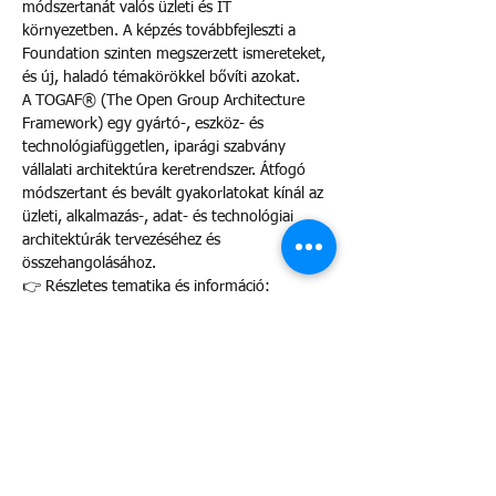
módszertanát valós üzleti és IT 
környezetben. A képzés továbbfejleszti a 
Foundation szinten megszerzett ismereteket, 
és új, haladó témakörökkel bővíti azokat.
A TOGAF® (The Open Group Architecture 
Framework) egy gyártó-, eszköz- és 
technológiafüggetlen, iparági szabvány 
vállalati architektúra keretrendszer. Átfogó 
módszertant és bevált gyakorlatokat kínál az 
üzleti, alkalmazás-, adat- és technológiai 
architektúrák tervezéséhez és 
összehangolásához.
👉 Részletes tematika és információ:
https://www.aeahungary.org/togaf-ea-
practitioner-tanfolyam
A képzésről
Több mutatása
Visszajelzés