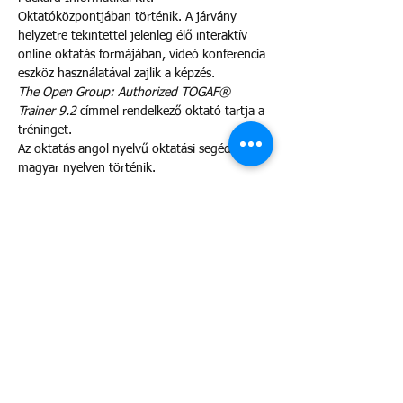
Oktatóközpontjában történik. A járvány 
helyzetre tekintettel jelenleg élő interaktív 
online oktatás formájában, videó konferencia 
eszköz használatával zajlik a képzés.
The Open Group: Authorized TOGAF® 
Trainer 9.2
 címmel rendelkező oktató tartja a 
tréninget.
Az oktatás angol nyelvű oktatási segédlettel 
magyar nyelven történik.
A TOGAF Foundation tréning egy alap 
képzés, a részvételhez nem szükségesesek 
szakmai előismeretek.
A 
legelterjedtebb architektúra 
keretrendszer
 a legjobb bevált gyakorlatok 
gyűjteményét tartalmazza.
Több mutatása
Esemény megosztása