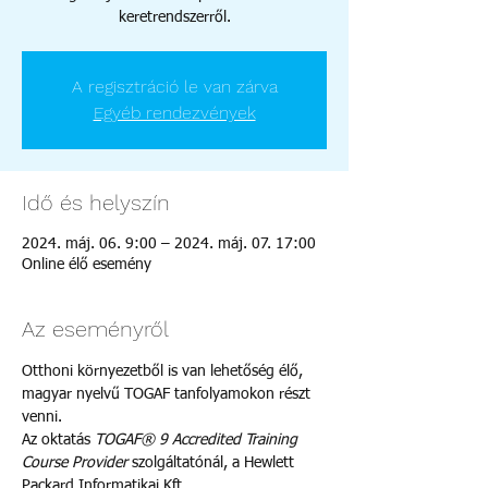
keretrendszerről.
A regisztráció le van zárva
Egyéb rendezvények
Idő és helyszín
2024. máj. 06. 9:00 – 2024. máj. 07. 17:00
Online élő esemény
Az eseményről
Otthoni környezetből is van lehetőség élő, 
magyar nyelvű TOGAF tanfolyamokon részt 
venni.
Az oktatás 
TOGAF® 9 Accredited Training 
Course Provider
 szolgáltatónál, a Hewlett 
Packard Informatikai Kft. 