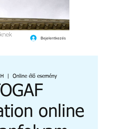
eknek
Bejelentkezés
 H
  |  
Online élő esemény
TOGAF
tion online