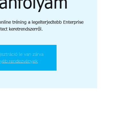
tanfolyam
nline tréning a legelterjedtebb Enterprise
tect keretrendszerről.
isztráció le van zárva
yéb rendezvények