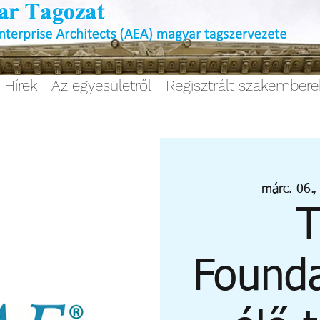
Hírek
Az egyesületről
Regisztrált szakember
márc. 06.,
Founda