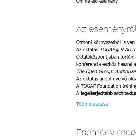
Online élő esemény
Az eseményrő
Otthoni környezetből is va
Az oktatás 
TOGAF® 9 Accred
Oktatóközpontjában történik.
konferencia eszköz használat
The Open Group: Authorize
Az oktatás angol nyelvű okta
A TOGAF Foundation tréning
A 
legelterjedtebb architektú
Több mutatása
Esemény meg