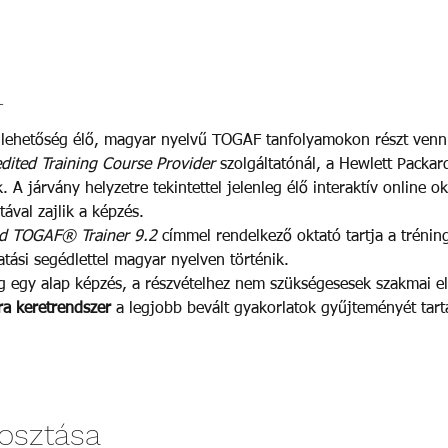
l
n lehetőség élő, magyar nyelvű TOGAF tanfolyamokon részt venn
ited Training Course Provider
 szolgáltatónál, a Hewlett Packard
 A járvány helyzetre tekintettel jelenleg élő interaktív online o
ával zajlik a képzés.
d TOGAF® Trainer 9.2
 címmel rendelkező oktató tartja a tréning
tási segédlettel magyar nyelven történik.
 egy alap képzés, a részvételhez nem szükségesesek szakmai el
ra keretrendszer
 a legjobb bevált gyakorlatok gyűjteményét tart
osztása