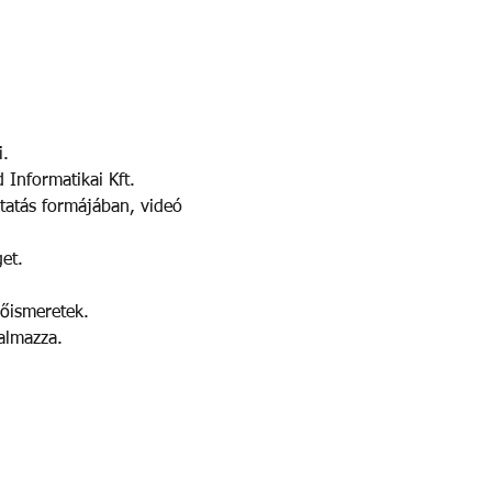
i.
 Informatikai Kft. 
ktatás formájában, videó 
et.
őismeretek.
almazza.