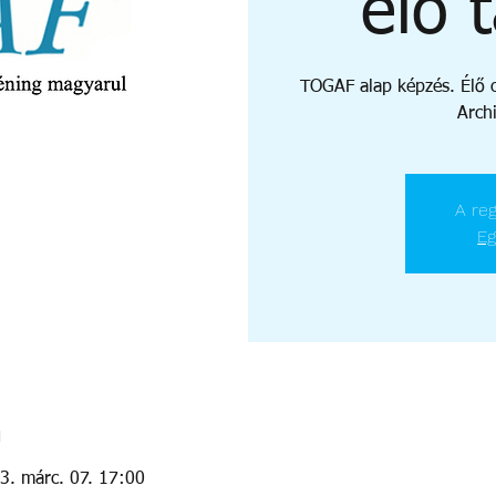
élő 
TOGAF alap képzés. Élő o
Archi
A reg
Eg
n
3. márc. 07. 17:00