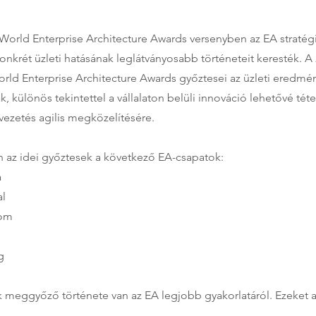
oWorld Enterprise Architecture Awards versenyben az EA stratég
nkrét üzleti hatásának leglátványosabb történeteit keresték. A
orld Enterprise Architecture Awards győztesei az üzleti eredmé
, különös tekintettel a vállalaton belüli innováció lehetővé téte
vezetés agilis megközelítésére.
az idei győztesek a következő EA-csapatok:
a
al
kom
g
meggyőző története van az EA legjobb gyakorlatáról. Ezeket a 