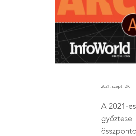
2021. szept. 29.
A 2021-es
győztesei 
összponto