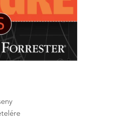
seny
ételére