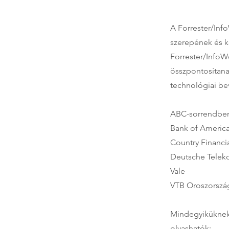
A Forrester/Inf
szerepének és ko
Forrester/InfoW
összpontosítanak
technológiai be
ABC-sorrendben 
Bank of Americ
Country Financi
Deutsche Tele
Vale
VTB Oroszorszá
Mindegyiküknek 
olvashatók: