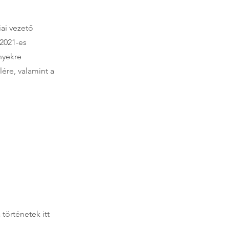
iai vezető
 2021-es
nyekre
lére, valamint a
történetek itt