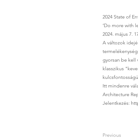
2024 State of En
‘Do more with le
2024. május 7. 1
A változok idej
termelékenységet
gyorsan be kell
klasszikus "keve
kulcsfontosságú
Itt mindenre vál
Architecture Rep
Jelentkezés:
htt
Previous