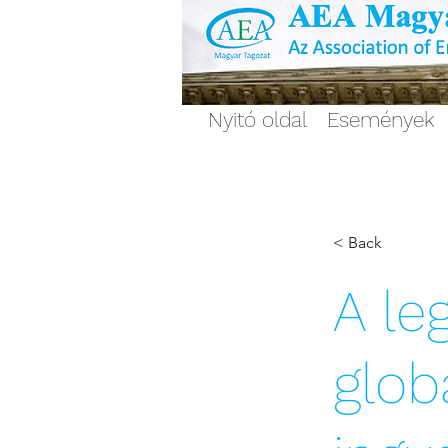
Nyitó oldal
Események
< Back
A le
glob