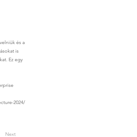
elniük és a
ásokat is
kat. Ez egy
erprise
ecture-2024/
Next