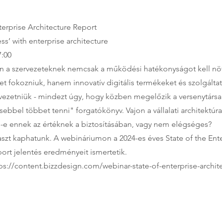
terprise Architecture Report
ss’ with enterprise architecture
7:00
én a szervezeteknek nemcsak a működési hatékonyságot kell növ
 fokozniuk, hanem innovatív digitális termékeket és szolgáltat
 vezetniük - mindezt úgy, hogy közben megelőzik a versenytársa
sebbel többet tenni" forgatókönyv. Vajon a vállalati architektúra
-e ennek az értéknek a biztosításában, vagy nem elégséges?
aszt kaphatunk. A webináriumon a 2024-es éves State of the Ent
ort jelentés eredményeit ismertetik.
ps://content.bizzdesign.com/webinar-state-of-enterprise-archit