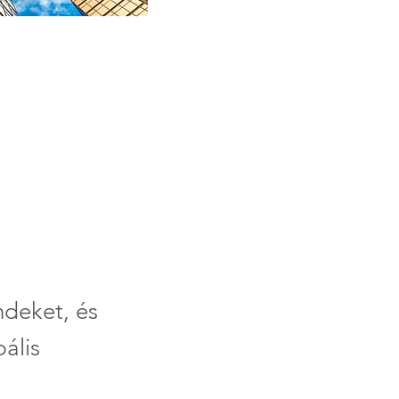
ndeket, és
ális