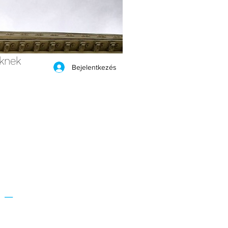
eknek
Bejelentkezés
,
 -