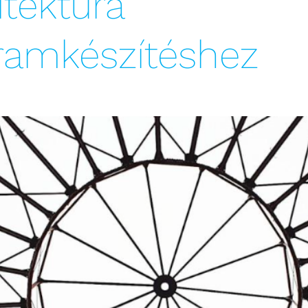
itektúra
ramkészítéshez