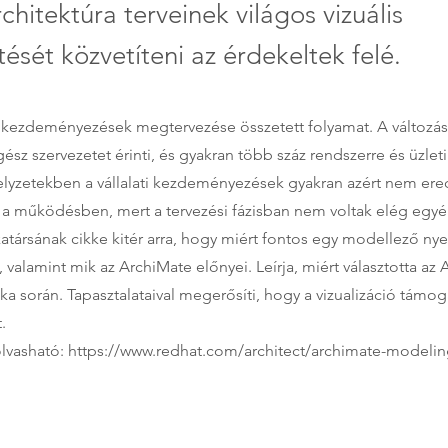
architektúra terveinek világos vizuális
ését közvetíteni az érdekeltek felé.
tű kezdeményezések megtervezése összetett folyamat. A változás
gész szervezetet érinti, és gyakran több száz rendszerre és üzlet
 helyzetekben a vállalati kezdeményezések gyakran azért nem e
st a működésben, mert a tervezési fázisban nem voltak elég egy
társának cikke kitér arra, hogy miért fontos egy modellező nyel
 valamint mik az ArchiMate előnyei. Leírja, miért választotta az 
ka során. Tapasztalataival megerősíti, hogy a vizualizáció támog
.
 olvasható:
https://www.redhat.com/architect/archimate-modeli