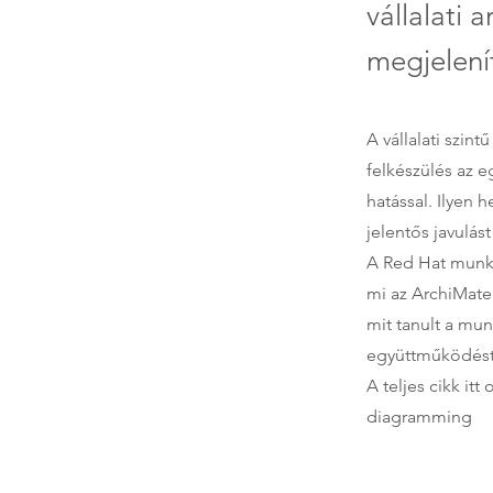
vállalati 
megjelenít
A vállalati szin
felkészülés az e
hatással. Ilyen
jelentős javulá
A Red Hat munka
mi az ArchiMate,
mit tanult a mun
együttműködést
A teljes cikk itt
diagramming