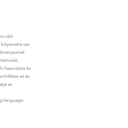
ra való
i folyamatra van
redményeznek
értelműek.
v használata és
ArchiMate-et és
atja az
ng-language-