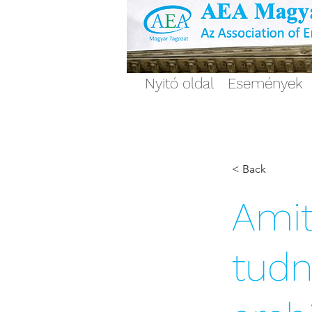
Nyitó oldal
Események
< Back
Amit
tudni