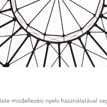
ate modellezési nyelv használatával seg