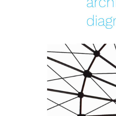
arch
diag