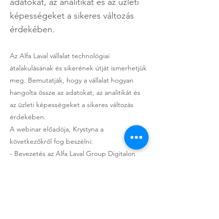
adatokat, az analitikát és az üzleti
képességeket a sikeres változás
érdekében.
Az Alfa Laval vállalat technológiai
átalakulásának és sikerének útját ismerhetjük
meg. Bemutatják, hogy a vállalat hogyan
hangolta össze az adatokat, az analitikát és
az üzleti képességeket a sikeres változás
érdekében.
A webinar előadója, Krystyna a
következőkről fog beszélni:
- Bevezetés az Alfa Laval Group Digitalon
belüli üzleti képességekbe és annak
kapcsolata az SAP LeanIX metamodellel
- Az adatok és az analitika összehangolása az
üzleti stratégiával
- Az analitikai portfólió átalakításának