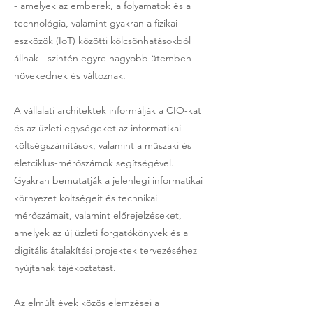
- amelyek az emberek, a folyamatok és a
technológia, valamint gyakran a fizikai
eszközök (IoT) közötti kölcsönhatásokból
állnak - szintén egyre nagyobb ütemben
növekednek és változnak.
A vállalati architektek informálják a CIO-kat
és az üzleti egységeket az informatikai
költségszámítások, valamint a műszaki és
életciklus-mérőszámok segítségével.
Gyakran bemutatják a jelenlegi informatikai
környezet költségeit és technikai
mérőszámait, valamint előrejelzéseket,
amelyek az új üzleti forgatókönyvek és a
digitális átalakítási projektek tervezéséhez
nyújtanak tájékoztatást.
Az elmúlt évek közös elemzései a