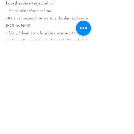
következőkre terjedtek ki:
- Az alkalmazások száma
-Az alkalmazások teljes tulajdonlási költsége
(ROI és NPV).
- Mely folyamatok függnek egy adott
szoftvertől vagy infrastruktúrától (függőségi
elemzés).
- Mennyi ideig lesz támogatott a
technológia, és mikor kell a vállalatnak
átállnia vagy frissítenie.
Ezek az alapadatok hasznosak, de a
döntéshozóknak még mindig további
elemzésekre vagy szorosabb részletességre
van szüksége.
Az üzleti egységek szeretnék megérteni,
hogy a frissített folyamatok vagy
alkalmazások mennyire vezetnek majd jobb