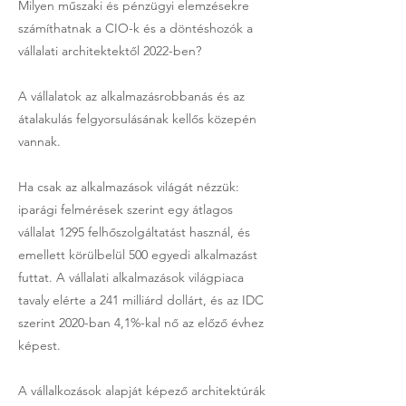
Milyen műszaki és pénzügyi elemzésekre
számíthatnak a CIO-k és a döntéshozók a
vállalati architektektől 2022-ben?
A vállalatok az alkalmazásrobbanás és az
átalakulás felgyorsulásának kellős közepén
vannak.
Ha csak az alkalmazások világát nézzük:
iparági felmérések szerint egy átlagos
vállalat 1295 felhőszolgáltatást használ, és
emellett körülbelül 500 egyedi alkalmazást
futtat. A vállalati alkalmazások világpiaca
tavaly elérte a 241 milliárd dollárt, és az IDC
szerint 2020-ban 4,1%-kal nő az előző évhez
képest.
A vállalkozások alapját képező architektúrák