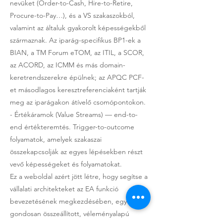
nevüket (Order-to-Cash, Hire-to-Retire,
Procure-to-Pay…), és a VS szakaszokból,
valamint az általuk gyakorolt képességekből
származnak. Az iparág-specifikus BP1-ek a
BIAN, a TM Forum eTOM, az ITIL, a SCOR,
az ACORD, az ICMM és más domain-
keretrendszerekre épülnek; az APQC PCF-
et másodlagos keresztreferenciaként tartják
meg az iparágakon átívelő csomópontokon.
- Értékáramok (Value Streams) — end-to-
end értékteremtés. Trigger-to-outcome
folyamatok, amelyek szakaszai
összekapcsolják az egyes lépésekben részt
vevő képességeket és folyamatokat.
Ez a weboldal azért jött létre, hogy segítse a
vállalati architekteket az EA funkció
bevezetésének megkezdésében, egy
gondosan összeállított, véleményalapú