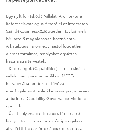
képességtérképeket!
Egy nyílt forráskódú Vállalati Architektúra
Referenciakatalógus érhető el az interneten.
Szándékosan eszközfüggetlen, így bármely
EA-kezelő megoldásban használható.
A katalógus három egymástól független
elemet tartalmaz, amelyeket együttes
használatra terveztek:
- Képességek (Capabilities) — mit csinál a
vállalkozás. Iparág-specifikus, MECE-
hierarchiába rendezett, főnévvel
megfogalmazott üzleti képességek, amelyek
a Business Capability Governance Modelre
épülnek.
- Üzleti folyamatok (Business Processes) —
hogyan történik a munka. Az iparágakon
átívelő BP1-ek az értékláncukról kapták a