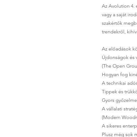
Az Avolution 4.
vagy a saját iro
szakértők megbe
trendekről, kihí
Az előadások kö
Újdonságok és 
(The Open Grou
Hogyan fog kinéz
A technikai adós
Tippek és trükkö
Gyors győzelmek
A vállalati stra
(Modern Wood
A sikeres enterp
Plusz még sok m