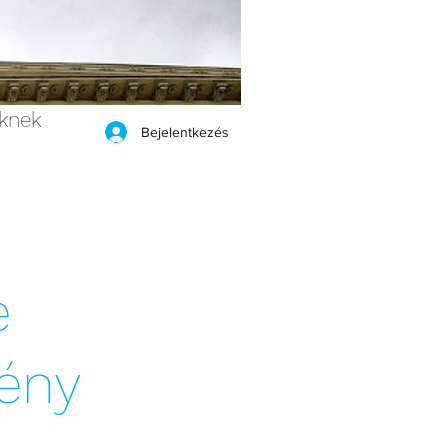
eknek
Bejelentkezés
e
ény