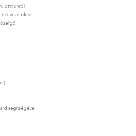
n, otthonról
itekt vezetők és -
közelgő
er)
card segítségével