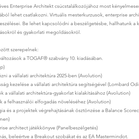
 éves Enterprise Architekt csúcstalálkozójához most kényelmese
dából lehet csatlakozni. Virtuális mesterkurzusok, enterprise arch
szélései. Be lehet kapcsolódni a beszélgetésbe, hallhatunk a 
vásokról és gyakorlati megoldásokról.
zött szerepelnek:
változások a TOGAF® szabvány 10. kiadásában.
p)
ni a vállalati architektúra 2025-ben (Avolution)
ság kezelése a vállalati architektúra segítségével (Lombard Odi
k a vállalati architektúra-gyakorlat kialakításához (Avolution)
 a felhasználói elfogadás növeléséhez (Avolution)
tégia és a projektek végrehajtásának ösztönzése a Balance Score
men)
rise architect játékkönyve (Panelbeszélgetés)
ás, beleértve a Breakout szobákat és az EA Mastermindot.