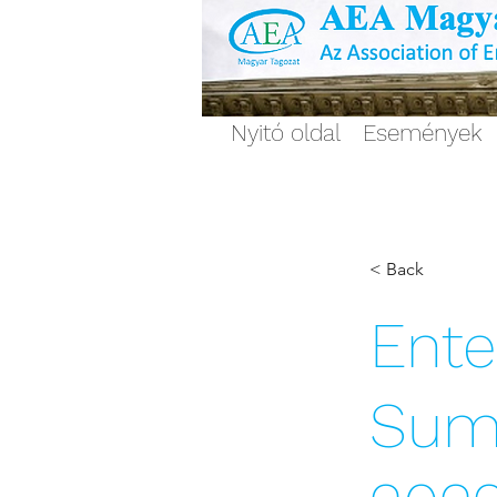
Nyitó oldal
Események
< Back
Ente
Sum