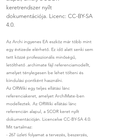
keretrendszer nyílt
dokumentációja. Licenc: CC-BY-SA
4.0.
Az Archi ingyenes EA eszköz már több mint
egy évtizede elérhető. Ez idő alatt senki sem
tett közzé professzionális minőségű,
letölthető .archimate fájl referenciamodellt,
amelyet ténylegesen be lehet tölteni és
kiindulási pontként használni.
Az ORWiki egy teljes ellátási lánc
referenciakeret, amelyet ArchiMate-ben
modelleztek. Az ORWiki ellátási lánc
referencián alapul, a SCOR keret nyílt
dokumentációján. Licencelve CC-BY-SA 4.0.
Mit tartalmaz:
- 267 üzleti folyamat a tervezés, beszerzés,